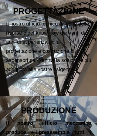
PROGETTAZIONE
Il nostro ufficio tecnico dispone delle
risorse e del know-how derivanti da
anni di esperienza nella
progettazione e costruzione di
ascensori per fornirvi la soluzione più
adeguata alle vostre esigenze.
PRODUZIONE
Il nostro ufficio meccanico
produce e preassembla tutti i