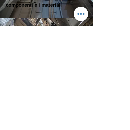
componenti e i materiali
ASSEMBLAGGIO
La chiave dei nostri modelli si
basa su un sistema di
assemblaggio a moduli che
consente l'installazione
dell'impianto in pochi giorni.
info@cet-srl.com